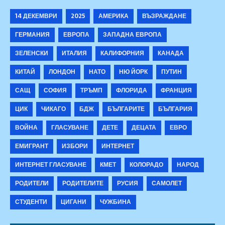
14 ДЕКЕМВРИ
2025
АМЕРИКА
ВЪЗРАЖДАНЕ
ГЕРМАНИЯ
ЕВРОПА
ЗАПАДНА ЕВРОПА
ЗЕЛЕНСКИ
ИТАЛИЯ
КАЛИФОРНИЯ
КАНАДА
КИТАЙ
ЛОНДОН
НАТО
НЮ ЙОРК
ПУТИН
САЩ
СОФИЯ
ТРЪМП
ФЛОРИДА
ФРАНЦИЯ
ЦИК
ЧИКАГО
БДЖ
БЪЛГАРИТЕ
БЪЛГАРИЯ
ВОЙНА
ГЛАСУВАНЕ
ДЕТЕ
ДЕЦАТА
ЕВРО
ЕМИГРАНТ
ИЗБОРИ
ИНТЕРНЕТ
ИНТЕРНЕТ ГЛАСУВАНЕ
КМЕТ
КОЛОРАДО
НАРОД
РОДИТЕЛИ
РОДИТЕЛИТЕ
РУСИЯ
САМОЛЕТ
СТУДЕНТИ
ЦИГАНИ
ЧУЖБИНА