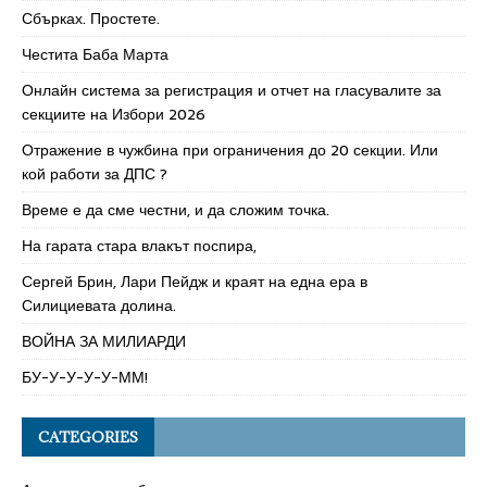
Сбърках. Простете.
Честита Баба Марта
Онлайн система за регистрация и отчет на гласувалите за
секциите на Избори 2026
Отражение в чужбина при ограничения до 20 секции. Или
кой работи за ДПС ?
Време е да сме честни, и да сложим точка.
На гарата стара влакът поспира,
Сергей Брин, Лари Пейдж и краят на една ера в
Силициевата долина.
ВОЙНА ЗА МИЛИАРДИ
БУ-У-У-У-У-ММ!
CATEGORIES