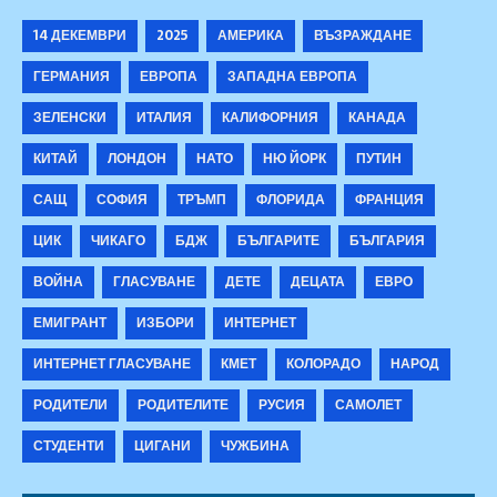
14 ДЕКЕМВРИ
2025
АМЕРИКА
ВЪЗРАЖДАНЕ
ГЕРМАНИЯ
ЕВРОПА
ЗАПАДНА ЕВРОПА
ЗЕЛЕНСКИ
ИТАЛИЯ
КАЛИФОРНИЯ
КАНАДА
КИТАЙ
ЛОНДОН
НАТО
НЮ ЙОРК
ПУТИН
САЩ
СОФИЯ
ТРЪМП
ФЛОРИДА
ФРАНЦИЯ
ЦИК
ЧИКАГО
БДЖ
БЪЛГАРИТЕ
БЪЛГАРИЯ
ВОЙНА
ГЛАСУВАНЕ
ДЕТЕ
ДЕЦАТА
ЕВРО
ЕМИГРАНТ
ИЗБОРИ
ИНТЕРНЕТ
ИНТЕРНЕТ ГЛАСУВАНЕ
КМЕТ
КОЛОРАДО
НАРОД
РОДИТЕЛИ
РОДИТЕЛИТЕ
РУСИЯ
САМОЛЕТ
СТУДЕНТИ
ЦИГАНИ
ЧУЖБИНА