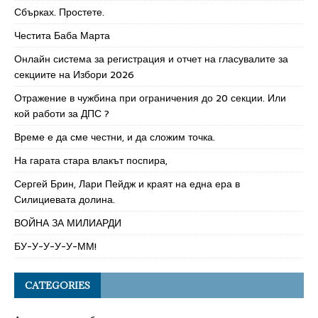
Сбърках. Простете.
Честита Баба Марта
Онлайн система за регистрация и отчет на гласувалите за
секциите на Избори 2026
Отражение в чужбина при ограничения до 20 секции. Или
кой работи за ДПС ?
Време е да сме честни, и да сложим точка.
На гарата стара влакът поспира,
Сергей Брин, Лари Пейдж и краят на една ера в
Силициевата долина.
ВОЙНА ЗА МИЛИАРДИ
БУ-У-У-У-У-ММ!
CATEGORIES