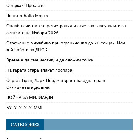
Сбърках. Простете.
Честита Баба Марта
Онлайн система за регистрация и отчет на гласувалите за
секциите на Избори 2026
Отражение в чужбина при ограничения до 20 секции. Или
кой работи за ДПС ?
Време е да сме честни, и да сложим точка.
На гарата стара влакът поспира,
Сергей Брин, Лари Пейдж и краят на една ера в
Силициевата долина.
ВОЙНА ЗА МИЛИАРДИ
БУ-У-У-У-У-ММ!
CATEGORIES