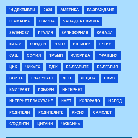
14 ДЕКЕМВРИ
2025
АМЕРИКА
ВЪЗРАЖДАНЕ
ГЕРМАНИЯ
ЕВРОПА
ЗАПАДНА ЕВРОПА
ЗЕЛЕНСКИ
ИТАЛИЯ
КАЛИФОРНИЯ
КАНАДА
КИТАЙ
ЛОНДОН
НАТО
НЮ ЙОРК
ПУТИН
САЩ
СОФИЯ
ТРЪМП
ФЛОРИДА
ФРАНЦИЯ
ЦИК
ЧИКАГО
БДЖ
БЪЛГАРИТЕ
БЪЛГАРИЯ
ВОЙНА
ГЛАСУВАНЕ
ДЕТЕ
ДЕЦАТА
ЕВРО
ЕМИГРАНТ
ИЗБОРИ
ИНТЕРНЕТ
ИНТЕРНЕТ ГЛАСУВАНЕ
КМЕТ
КОЛОРАДО
НАРОД
РОДИТЕЛИ
РОДИТЕЛИТЕ
РУСИЯ
САМОЛЕТ
СТУДЕНТИ
ЦИГАНИ
ЧУЖБИНА