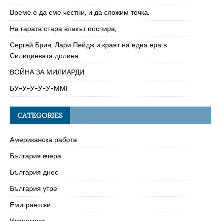
Време е да сме честни, и да сложим точка.
На гарата стара влакът поспира,
Сергей Брин, Лари Пейдж и краят на една ера в
Силициевата долина.
ВОЙНА ЗА МИЛИАРДИ
БУ-У-У-У-У-ММ!
CATEGORIES
Американска работа
България вчера
България днес
България утре
Емигрантски
Икономика