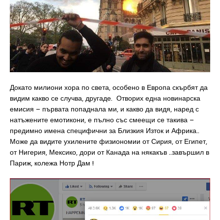
Докато милиони хора по света, особено в Европа скърбят да
видим какво се случва, другаде. Отворих една новинарска
емисия – първата попаднала ми, и какво да видя, наред с
натъжените емотикони, е пълно със смеещи се такива –
предимно имена специфични за Близкия Изток и Африка..
Може да видите ухилените физиономии от Сирия, от Египет,
от Нигерия, Мексико, дори от Канада на някакъв ..завършил в
Париж, колежа Нотр Дам !