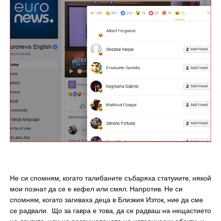
Не си спомням, когато талибаните събаряха статуиите, някой
мои познат да се е кефел или смял. Напротив. Не си
спомням, когато загиваха деца в Близкия Изток, ние да сме
се радвали. Що за гавра е това, да се радваш на нещастието