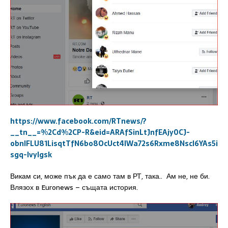
https://www.facebook.com/RTnews/?
__tn__=%2Cd%2CP-R&eid=ARAfSinLtJnfEAjy0CJ-
obnlFLU81LisqtTfN6bo8OcUct4lWa72s6Rxme8Nscl6YAs5i
sgq-lvyIgsk
Викам си, може пък да е само там в РТ, така.. Ам не, не би.
Влязох в Euronews – същата история.