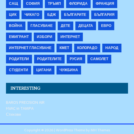
САЩ
СОФИЯ
ТРЪМП
ФЛОРИДА
ФРАНЦИЯ
ЦИК
ЧИКАГО
БДЖ
БЪЛГАРИТЕ
БЪЛГАРИЯ
ВОЙНА
ГЛАСУВАНЕ
ДЕТЕ
ДЕЦАТА
ЕВРО
ЕМИГРАНТ
ИЗБОРИ
ИНТЕРНЕТ
ИНТЕРНЕТ ГЛАСУВАНЕ
КМЕТ
КОЛОРАДО
НАРОД
РОДИТЕЛИ
РОДИТЕЛИТЕ
РУСИЯ
САМОЛЕТ
СТУДЕНТИ
ЦИГАНИ
ЧУЖБИНА
INTERESTING
BAROS PRECISION AIR
HVAC in TAMPA
Стихове
Copyright © 2026 | WordPress Theme by
MH Themes