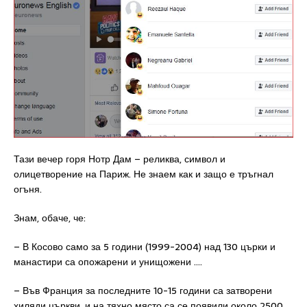
Тази вечер горя Нотр Дам – реликва, символ и
олицетворение на Париж. Не знаем как и защо е тръгнал
огъня.
Знам, обаче, че:
– В Косово само за 5 години (1999-2004) над 130 църки и
манастири са опожарени и унищожени ….
– Във Франция за последните 10-15 години са затворени
хиляди църкви, и на тяхно място са се появили около 2500