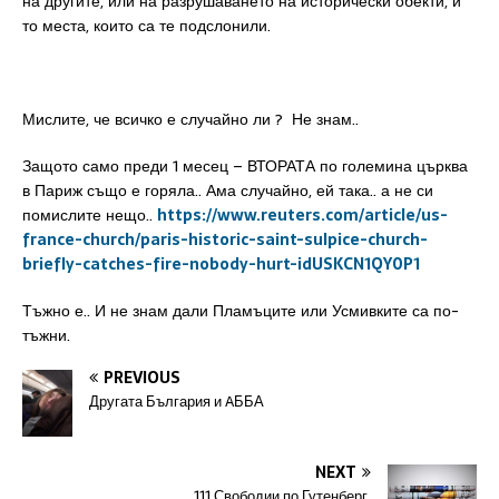
на другите, или на разрушаването на исторически обекти, и
то места, които са те подслонили.
Мислите, че всичко е случайно ли ? Не знам..
Защото само преди 1 месец
– ВТОРАТА по големина църква
в Париж също е горяла.. Ама случайно, ей така.. а не си
помислите нещо..
https://www.reuters.com/article/us-
france-church/paris-historic-saint-sulpice-church-
briefly-catches-fire-nobody-hurt-idUSKCN1QY0P1
Тъжно е.. И не знам дали Пламъците или Усмивките са по-
тъжни.
PREVIOUS
Другата България и AББА
NEXT
111 Свободии по Гутенберг.