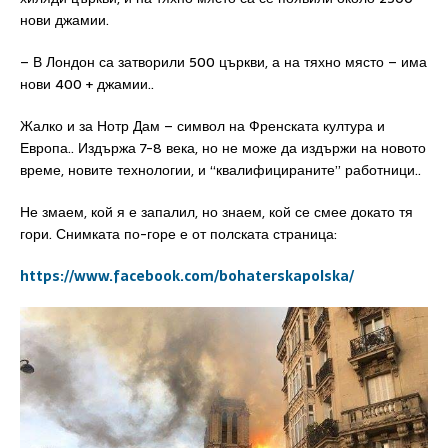
нови джамии.
– В Лондон са затворили 500 църкви, а на тяхно място – има
нови 400 + джамии..
Жалко и за Нотр Дам – символ на Френската култура и
Европа.. Издържа 7-8 века, но не може да издържи на новото
време, новите технологии, и “квалифицираните” работници..
Не змаем, кой я е запалил, но знаем, кой се смее докато тя
гори. Снимката по-горе е от полската страница:
https://www.facebook.com/bohaterskapolska/