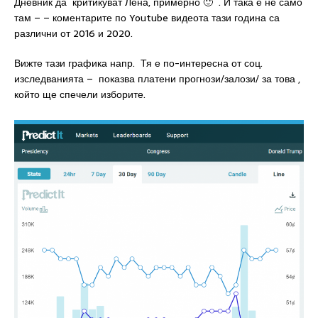
Дневник да критикуват Лена, примерно 🙂 . И така е не само
там – – коментарите по Youtube видеота тази година са
различни от 2016 и 2020.
Вижте тази графика напр. Тя е по-интересна от соц.
изследванията – показва платени прогнози/залози/ за това ,
който ще спечели изборите.