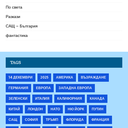
По света
Разкази
САЩ – България
фантастика
TAGS
14 ДЕКЕМВРИ
2025
АМЕРИКА
ВЪЗРАЖДАНЕ
ГЕРМАНИЯ
ЕВРОПА
ЗАПАДНА ЕВРОПА
ЗЕЛЕНСКИ
ИТАЛИЯ
КАЛИФОРНИЯ
КАНАДА
КИТАЙ
ЛОНДОН
НАТО
НЮ ЙОРК
ПУТИН
САЩ
СОФИЯ
ТРЪМП
ФЛОРИДА
ФРАНЦИЯ