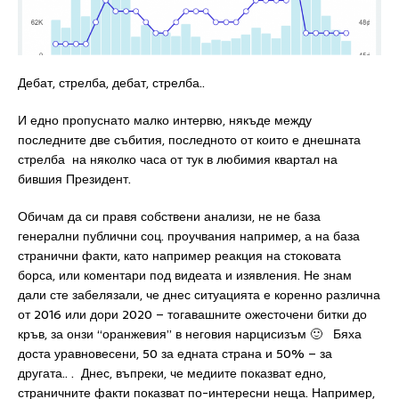
Дебат, стрелба, дебат, стрелба..
И едно пропуснато малко интервю, някъде между
последните две събития, последното от които е днешната
стрелба на няколко часа от тук в любимия квартал на
бившия Президент.
Обичам да си правя собствени анализи, не не база
генерални публични соц. проучвания например, а на база
странични факти, като например реакция на стоковата
борса, или коментари под видеата и изявления. Не знам
дали сте забелязали, че днес ситуацията е коренно различна
от 2016 или дори 2020 – тогавашните ожесточени битки до
кръв, за онзи “оранжевия” в неговия нарцисизъм 🙂 Бяха
доста уравновесени, 50 за едната страна и 50% – за
другата.. . Днес, въпреки, че медиите показват едно,
страничните факти показват по-интересни неща. Например,