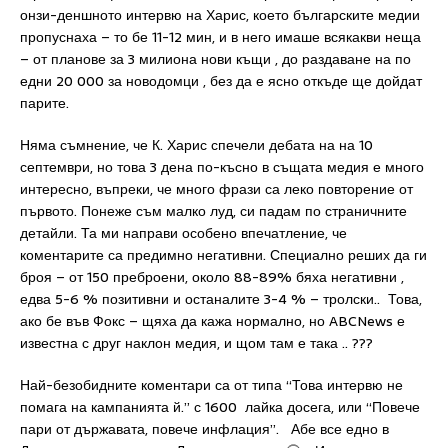
онзи-деншното интервю на Харис, което българските медии
пропуснаха – то бе 11-12 мин, и в него имаше всякакви неща
– от планове за 3 милиона нови къщи , до раздаване на по
едни 20 000 за новодомци , без да е ясно откъде ще дойдат
парите.
Няма съмнение, че К. Харис спечели дебата на на 10
септември, но това 3 дена по-късно в същата медия е много
интересно, въпреки, че много фрази са леко повторение от
първото. Понеже съм малко луд, си падам по страничните
детайли. Та ми направи особено впечатление, че
коментарите са предимно негативни. Специално реших да ги
броя – от 150 преброени, около 88-89% бяха негативни ,
едва 5-6 % позитивни и останалите 3-4 % – тролски.. Това,
ако бе във Фокс – щяха да кажа нормално, но ABCNews е
известна с друг наклон медия, и щом там е така .. ???
Най-безобидните коментари са от типа “Това интервю не
помага на кампанията й.” с 1600 лайка досега, или “Повече
пари от държавата, повече инфлация”. Абе все едно в