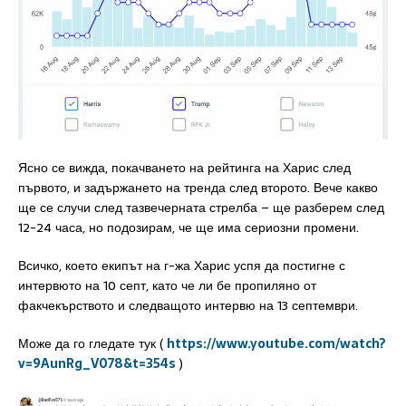
Ясно се вижда, покачването на рейтинга на Харис след
първото, и задържането на тренда след второто. Вече какво
ще се случи след тазвечерната стрелба – ще разберем след
12-24 часа, но подозирам, че ще има сериозни промени.
Всичко, което екипът на г-жа Харис успя да постигне с
интервюто на 10 септ, като че ли бе пропиляно от
факчекърството и следващото интервю на 13 септември.
Може да го гледате тук (
https://www.youtube.com/watch?
v=9AunRg_V078&t=354s
)