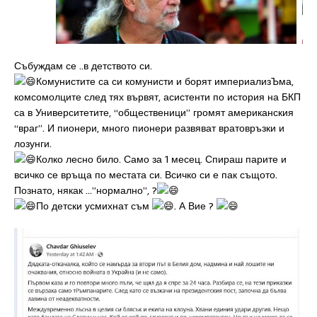
Събуждам се ..в детството си.
Комунистите са си комунисти и борят империализЪма,
комсомолците след тях вървят, асистенти по история на БКП
са в Университетите, “общественици” громят американския
“враг”. И пионери, много пионери развяват вратовръзки и
лозунги.
Колко лесно било. Само за 1 месец. Спираш парите и
всичко се връща по местата си. Всичко си е пак същото.
Познато, някак …”нормално”, ?
По детски усмихнат съм
. А Вие ?