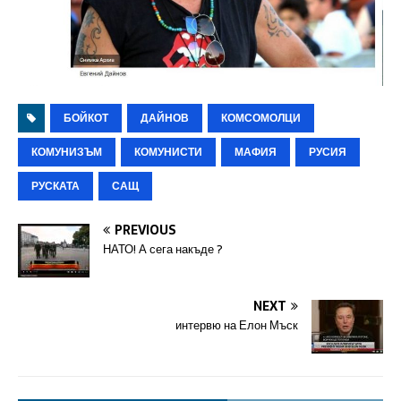
БОЙКОТ
ДАЙНОВ
КОМСОМОЛЦИ
КОМУНИЗЪМ
КОМУНИСТИ
МАФИЯ
РУСИЯ
РУСКАТА
САЩ
PREVIOUS
НАТО! А сега накъде ?
NEXT
интервю на Елон Мъск