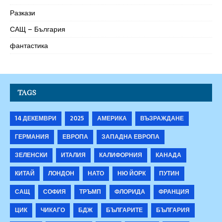
Разкази
САЩ – България
фантастика
TAGS
14 ДЕКЕМВРИ
2025
АМЕРИКА
ВЪЗРАЖДАНЕ
ГЕРМАНИЯ
ЕВРОПА
ЗАПАДНА ЕВРОПА
ЗЕЛЕНСКИ
ИТАЛИЯ
КАЛИФОРНИЯ
КАНАДА
КИТАЙ
ЛОНДОН
НАТО
НЮ ЙОРК
ПУТИН
САЩ
СОФИЯ
ТРЪМП
ФЛОРИДА
ФРАНЦИЯ
ЦИК
ЧИКАГО
БДЖ
БЪЛГАРИТЕ
БЪЛГАРИЯ