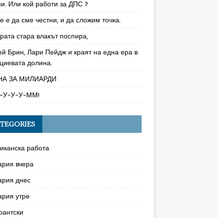
и. Или кой работи за ДПС ?
 е да сме честни, и да сложим точка.
рата стара влакът поспира,
ей Брин, Лари Пейдж и краят на една ера в
циевата долина.
НА ЗА МИЛИАРДИ
-У-У-У-ММ!
TEGORIES
иканска работа
ария вчера
ария днес
ария утре
рантски