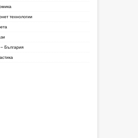
омика
рнет технологии
вета
ази
– България
астика