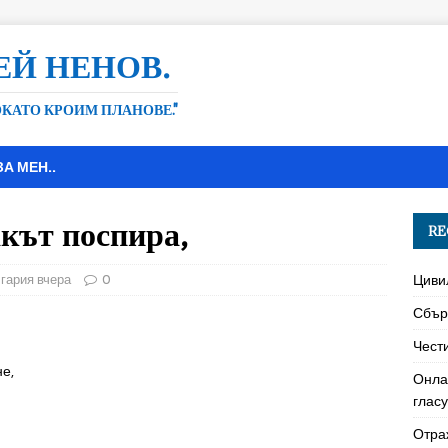
ЕЙ НЕНОВ.
ДОКАТО КРОИМ ПЛАНОВЕ."
ЗА МЕН..
акът поспира,
RE
гария вчера
0
Циви
Сбър
Чест
е,
Онла
глас
Отра