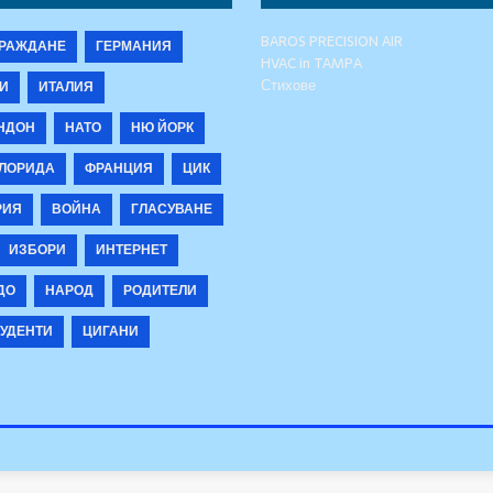
BAROS PRECISION AIR
РАЖДАНЕ
ГЕРМАНИЯ
HVAC in TAMPA
Стихове
И
ИТАЛИЯ
НДОН
НАТО
НЮ ЙОРК
ЛОРИДА
ФРАНЦИЯ
ЦИК
РИЯ
ВОЙНА
ГЛАСУВАНЕ
ИЗБОРИ
ИНТЕРНЕТ
ДО
НАРОД
РОДИТЕЛИ
УДЕНТИ
ЦИГАНИ