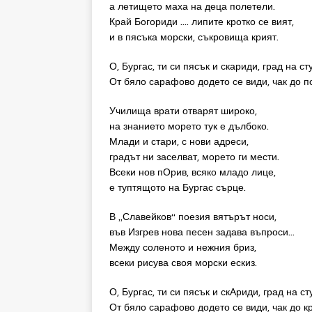
а летището маха на деца полетели.
Край Богориди …. липите кротко се вият,
и в пясъка морски, съкровища крият.
О, Бургас, ти си пясък и скариди, град на с
От бяло сарафово додето се види, чак до 
Училища врати отварят широко,
на знанието морето тук е дълбоко.
Млади и стари, с нови адреси,
градът ни заселват, морето ги мести.
Всеки нов пОрив, всяко младо лице,
е туптящото на Бургас сърце.
В „Славейков“ поезия вятърът носи,
във Изгрев нова песен задава въпроси…
Между соленото и нежния бриз,
всеки рисува своя морски ескиз.
О, Бургас, ти си пясък и скАриди, град на с
От бяло сарафово додето се види, чак до 