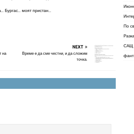
Икон
а… Бургас… моят пристан…
Инте
По с
Разк
САЩ 
NEXT
т на
Време е да сме честни, и да сложим
фант
точка.