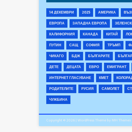
14 ДЕКЕМВРИ
2025
АМЕРИКА
ВЪЗ
ЕВРОПА
ЗАПАДНА ЕВРОПА
ЗЕЛЕНСК
КАЛИФОРНИЯ
КАНАДА
КИТАЙ
ЛО
ПУТИН
САЩ
СОФИЯ
ТРЪМП
Ф
ЧИКАГО
БДЖ
БЪЛГАРИТЕ
БЪЛГА
ДЕТЕ
ДЕЦАТА
ЕВРО
ЕМИГРАНТ
ИНТЕРНЕТ ГЛАСУВАНЕ
КМЕТ
КОЛОРА
РОДИТЕЛИТЕ
РУСИЯ
САМОЛЕТ
СТ
ЧУЖБИНА
Copyright © 2026 | WordPress Theme by
MH Themes