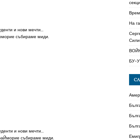
секци
Време
На га
туденти и нови мечти…
Серг
поморие събираме миди.
Сили
ВОЙ
БУ-У
CA
Амер
Бълг
Бълг
Бълг
туденти и нови мечти…
Емиг
краЙморие събираме миди.