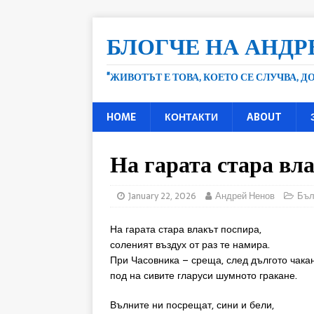
БЛОГЧЕ НА АНДР
"ЖИВОТЪТ Е ТОВА, КОЕТО СЕ СЛУЧВА, 
HOME
КОНТАКТИ
ABOUT
На гарата стара вл
January 22, 2026
Андрей Ненов
Бъл
На гарата стара влакът поспира,
соленият въздух от раз те намира.
При Часовника – среща, след дългото чакан
под на сивите гларуси шумното гракане.
Вълните ни посрещат, сини и бели,