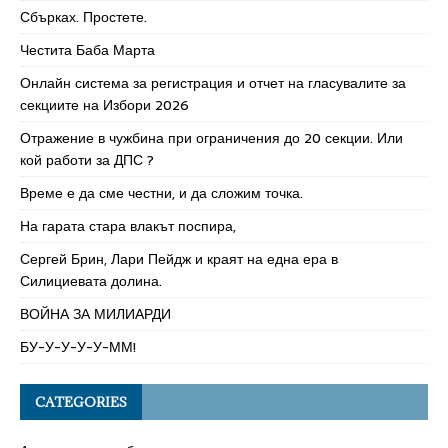
Сбърках. Простете.
Честита Баба Марта
Онлайн система за регистрация и отчет на гласувалите за
секциите на Избори 2026
Отражение в чужбина при ограничения до 20 секции. Или
кой работи за ДПС ?
Време е да сме честни, и да сложим точка.
На гарата стара влакът поспира,
Сергей Брин, Лари Пейдж и краят на една ера в
Силициевата долина.
ВОЙНА ЗА МИЛИАРДИ
БУ-У-У-У-У-ММ!
CATEGORIES