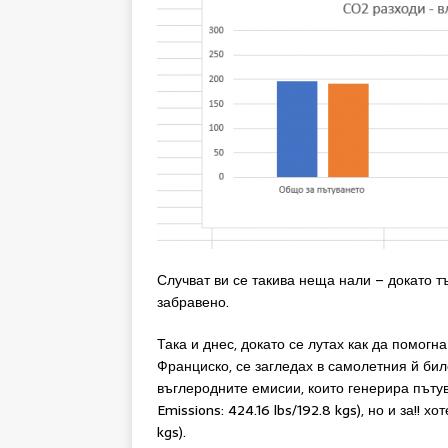
Случват ви се такива неща нали – докато
забравено.
Така и днес, докато се лутах как да помог
Франциско, се загледах в самолетния й биле
въглеродните емисии, които генерира пъту
Emissions: 424.16 lbs/192.8 kgs), но и за!! х
kgs).