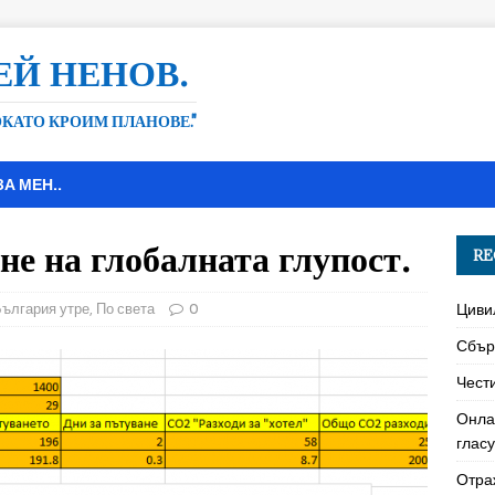
ЕЙ НЕНОВ.
ДОКАТО КРОИМ ПЛАНОВЕ."
ЗА МЕН..
не на глобалната глупост.
RE
ългария утре
,
По света
0
Циви
Сбър
Чест
Онла
глас
Отра