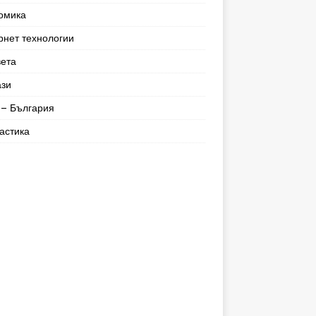
омика
рнет технологии
вета
ази
– България
астика