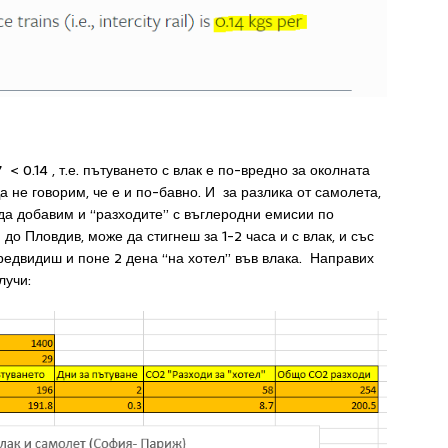
 < 0.14 , т.е. пътуването с влак е по-вредно за околната
а не говорим, че е и по-бавно. И за разлика от самолета,
 да добавим и “разходите” с въглеродни емисии по
до Пловдив, може да стигнеш за 1-2 часа и с влак, и със
редвидиш и поне 2 дена “на хотел” във влака. Направих
лучи: