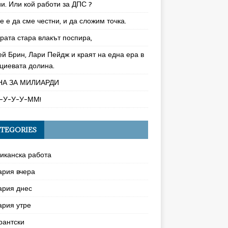
и. Или кой работи за ДПС ?
 е да сме честни, и да сложим точка.
рата стара влакът поспира,
ей Брин, Лари Пейдж и краят на една ера в
циевата долина.
НА ЗА МИЛИАРДИ
-У-У-У-ММ!
TEGORIES
иканска работа
ария вчера
ария днес
ария утре
рантски