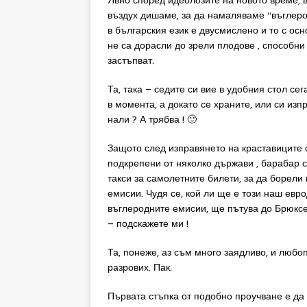
Явно според идеолозите на новото време, 
въздух дишаме, за да намаляваме “въглеро
в българския език е двусмислено и то с осн
не са дорасли до зрели плодове , способни
застъпват.
Та, така – седите си вие в удобния стол се
в момента, а докато се храните, или си из
нали ? А трябва ! 🙂
Защото след изправянето на краставиците 
подкрепени от няколко държави , барабар 
такси за самолетните билети, за да борели
емисии. Чудя се, кой ли ще е този наш евро
въглеродните емисии, ще пътува до Брюксел
– подскажете ми !
Та, понеже, аз съм много заядливо, и любо
разрових. Пак.
Първата стъпка от подобно проучване е да