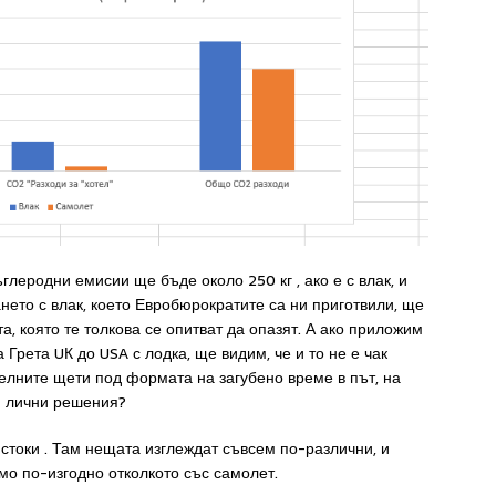
глеродни емисии ще бъде около 250 кг , ако е с влак, и
ането с влак, което Евробюрократите са ни приготвили, ще
 която те толкова се опитват да опазят. А ако приложим
Грета UК до USA с лодка, ще видим, че и то не е чак
телните щети под формата на загубено време в път, на
и лични решения?
 стоки . Там нещата изглеждат съвсем по-различни, и
мо по-изгодно отколкото със самолет.