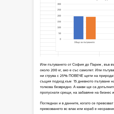
Или пътуването от София до Париж , във въ
около 200 кг, ако е със самолет. Или пътув
ни струва с 25% ПОВЕЧЕ щети на природата,
същия подход към 15 дневното пътуване на 
толкова безвредно. А какви ще са допълни
пропуснати срещи, на забавяне на бизнес 
Погледнах и в данните, когато се превозват
превозването вс влак или кораб е несравни