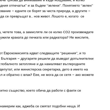
вече трябва да внимаваме и къде нощуваме, и колко
дния отпечатък” и за бъдем “зелени”. Понятието “зелен”
ование – едните се борят за чиста природа, а другите –
 да се превръщат в… нов живот. Лошото е, когато се
га, четете това, а замисляте ли се колко CO2 произвеждате
пружили краката до печката или радиатора? Не мислите,
от Еврокомисията идват следващите “решения”, и то
с България – другарите решили да въведат допълнителни
 глобалното затопляне и да намаляват въглеродните
депутат, или министерска секретарка, дето в името на
 и обратно с влак? Еее, не мога да се сетя – ако можете
питно същество, което обича да работи с факти се
 намерим как, аджеба се смятат подобни неща. И