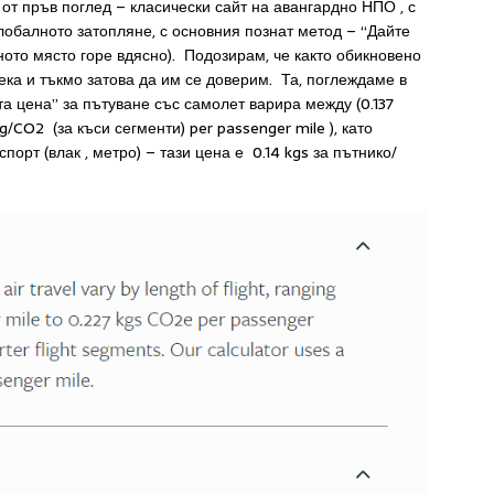
 от пръв поглед – класически сайт на авангардно НПО , с
лобалното затопляне, с основния познат метод – “Дайте
ото място горе вдясно). Подозирам, че както обикновено
нека и тъкмо затова да им се доверим. Та, поглеждаме в
а цена” за пътуване със самолет варира между (0.137
/CO2 (за къси сегменти) per passenger mile ), като
порт (влак , метро) – тази цена е 0.14 kgs за пътнико/