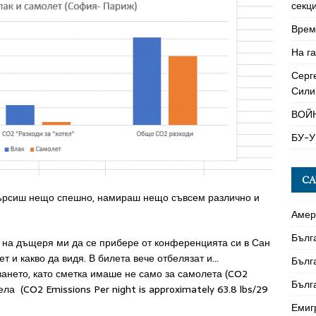
секци
Време
На га
Серг
Сили
ВОЙ
БУ-У
CA
 търсиш нещо спешно, намираш нещо съвсем различно и
Амер
Бълг
на на дъщеря ми да се прибере от конференцията си в Сан
т и какво да видя. В билета вече отбелязат и…
Бълг
ването, като сметка имаше не само за самолета (CO2
Бълг
отела (CO2 Emissions Per night is approximately 63.8 lbs/29
Емиг