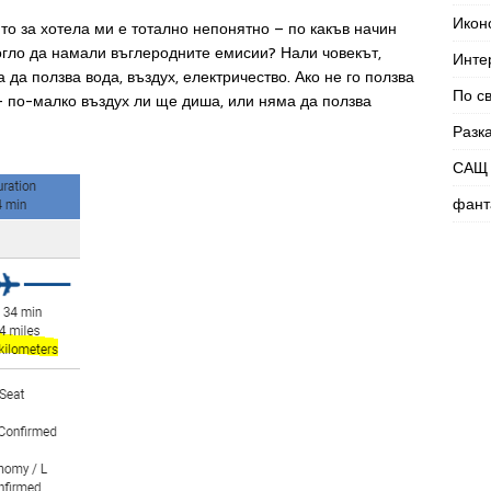
Икон
 то за хотела ми е тотално непонятно – по какъв начин
ло да намали въглеродните емисии? Нали човекът,
Инте
 да ползва вода, въздух, електричество. Ако не го ползва
По с
 – по-малко въздух ли ще диша, или няма да ползва
Разк
САЩ 
фант