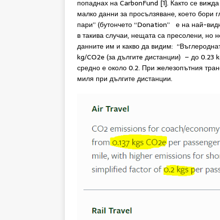
попаднах на CarbonFund [1]. Както се вижда
малко данни за просълзяване, което бори г
пари” (бутончето “Donation” е на най-видн
в такива случаи, нещата са пресолени, но 
данните им и какво да видим: “Въглероднат
kg/CO2e (за дългитe дистанции) – до 0.23 kg
средно е около 0.2. При железопътния транс
миля при дългите дистанции.