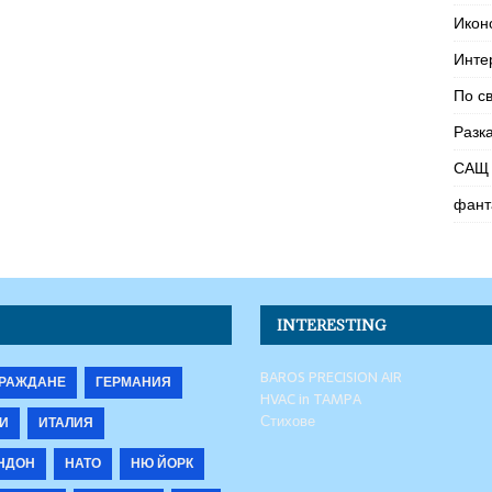
Икон
Инте
По с
Разк
САЩ 
фант
INTERESTING
BAROS PRECISION AIR
РАЖДАНЕ
ГЕРМАНИЯ
HVAC in TAMPA
Стихове
И
ИТАЛИЯ
НДОН
НАТО
НЮ ЙОРК