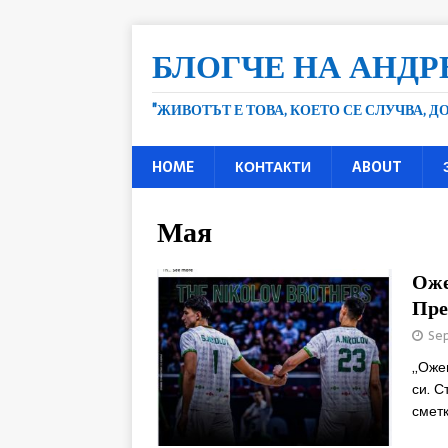
БЛОГЧЕ НА АНДР
"ЖИВОТЪТ Е ТОВА, КОЕТО СЕ СЛУЧВА, 
HOME
КОНТАКТИ
ABOUT
Мая
Оже
Пре
Sep
„Ожен
си. С
смет