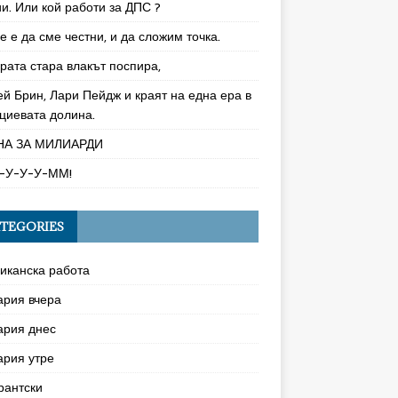
и. Или кой работи за ДПС ?
 е да сме честни, и да сложим точка.
рата стара влакът поспира,
ей Брин, Лари Пейдж и краят на една ера в
циевата долина.
НА ЗА МИЛИАРДИ
-У-У-У-ММ!
TEGORIES
иканска работа
ария вчера
ария днес
ария утре
рантски