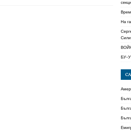
секци
Време
На га
Серг
Сили
ВОЙ
БУ-У
CA
Амер
Бълг
Бълг
Бълг
Емиг