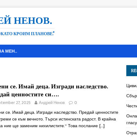
ЕЙ НЕНОВ.
ДОКАТО КРОИМ ПЛАНОВЕ."
ЗА МЕН..
RE
ни се. Имай деца. Изгради наследство.
Циви
дай ценностите си….
Сбър
tember 27, 2025
Андрей Ненов
0
Чест
и се. Имай деца. Изгради наследство. Предай ценностите
Онла
треми се към вечното. Търси истинската радост. В крайна
глас
ка ние ще заменим нихилистите.“ Това послание
[…]
Отра