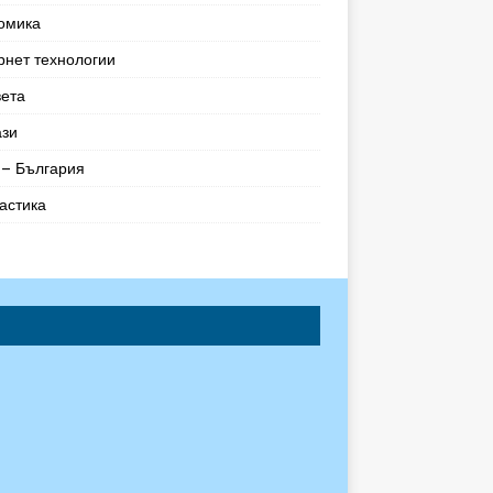
омика
рнет технологии
вета
ази
– България
астика