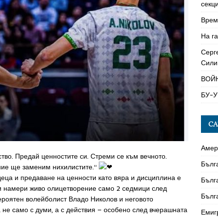
секци
Време
На га
Серг
Сили
ВОЙ
БУ-У
CA
Амер
тво. Предай ценностите си. Стреми се към вечното.
Бълг
 ние ще заменим нихилистите.“
деца и предаване на ценности като вяра и дисциплина е
Бълг
 и намери живо олицетворение само 2 седмици след
Бълг
вероятен волейболист Владо Николов и неговото
 не само с думи, а с действия – особено след вчерашната
Емиг