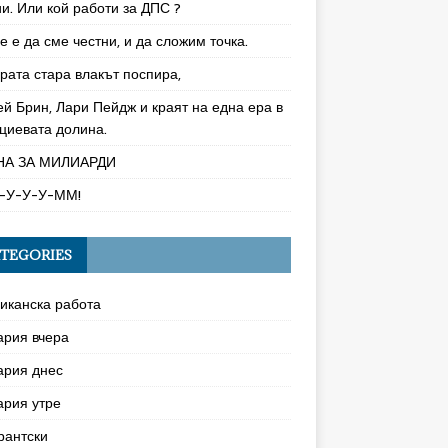
и. Или кой работи за ДПС ?
 е да сме честни, и да сложим точка.
рата стара влакът поспира,
ей Брин, Лари Пейдж и краят на една ера в
циевата долина.
НА ЗА МИЛИАРДИ
-У-У-У-ММ!
TEGORIES
иканска работа
ария вчера
ария днес
ария утре
рантски