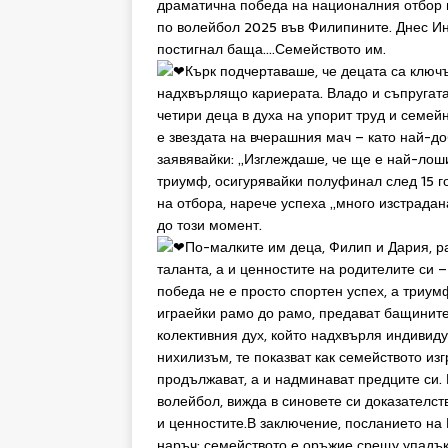
драматична победа на националния отбор 
по волейбол 2025 във Филипините. Днес Инт
постигнал баща….Семейството им.
Кърк подчертаваше, че децата са ключъ
надхвърлящо кариерата. Владо и съпругата
четири деца в духа на упорит труд и семей
е звездата на вчерашния мач – като най-до
заявявайки: „Изглеждаше, че ще е най-лош
триумф, осигурявайки полуфинал след 15 г
на отбора, нарече успеха „много изстрадан
до този момент.
По-малките им деца, Филип и Дария, р
таланта, а и ценностите на родителите си 
победа не е просто спортен успех, а триум
играейки рамо до рамо, предават бащините
колективния дух, който надхвърля индивид
нихилизъм, те показват как семейството из
продължават, а и надминават предците си. 
волейбол, вижда в синовете си доказателст
и ценностите.В заключение, посланието на 
наръч: семейството е оръжие срещу упадък