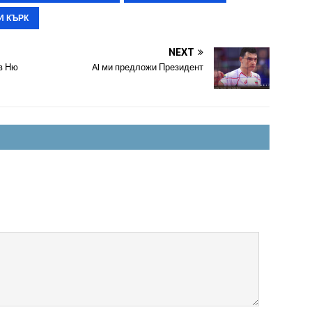
И КЪРК
NEXT
в Ню
AI ми предложи Президент