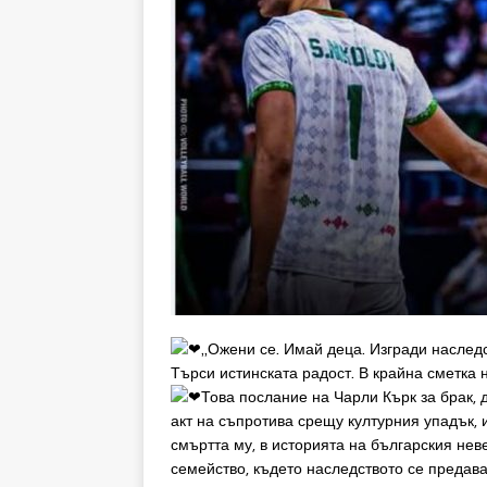
„Ожени се. Имай деца. Изгради наследс
Търси истинската радост. В крайна сметка
Това послание на Чарли Кърк за брак, 
акт на съпротива срещу културния упадък,
смъртта му, в историята на българския не
семейство, където наследството се предава