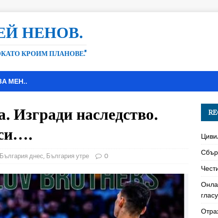
ЕЙ НЕНОВ.
ДОКАТО КРОИМ ПЛАНОВЕ."
ЗА МЕН..
а. Изгради наследство.
RE
 си….
Циви
Сбър
България днес
,
България утре
0
Чест
Онла
глас
Отра