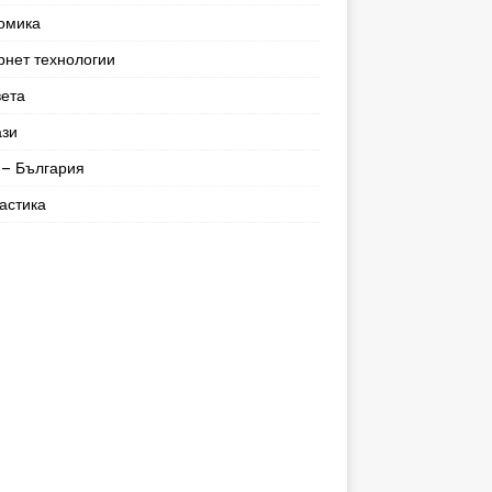
омика
рнет технологии
вета
ази
– България
астика