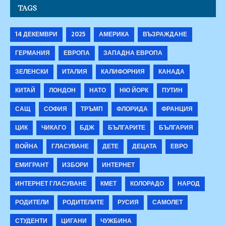
TAGS
14 ДЕКЕМВРИ
2025
АМЕРИКА
ВЪЗРАЖДАНЕ
ГЕРМАНИЯ
ЕВРОПА
ЗАПАДНА ЕВРОПА
ЗЕЛЕНСКИ
ИТАЛИЯ
КАЛИФОРНИЯ
КАНАДА
КИТАЙ
ЛОНДОН
НАТО
НЮ ЙОРК
ПУТИН
САЩ
СОФИЯ
ТРЪМП
ФЛОРИДА
ФРАНЦИЯ
ЦИК
ЧИКАГО
БДЖ
БЪЛГАРИТЕ
БЪЛГАРИЯ
ВОЙНА
ГЛАСУВАНЕ
ДЕТЕ
ДЕЦАТА
ЕВРО
ЕМИГРАНТ
ИЗБОРИ
ИНТЕРНЕТ
ИНТЕРНЕТ ГЛАСУВАНЕ
КМЕТ
КОЛОРАДО
НАРОД
РОДИТЕЛИ
РОДИТЕЛИТЕ
РУСИЯ
САМОЛЕТ
СТУДЕНТИ
ЦИГАНИ
ЧУЖБИНА