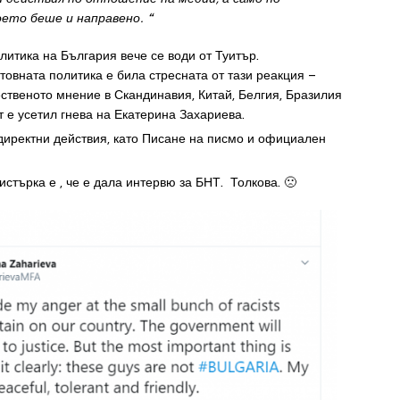
оето
беше
и
направено
. “
итика на България вече се води от Туитър.
овната политика е била стресната от тази реакция –
ственото мнение в Скандинавия, Китай, Белгия, Бразилия
 е усетил гнева на Екатерина Захариева.
иректни действия, като Писане на писмо и официален
стърка е , че е дала интервю за БНТ. Толкова. 🙁