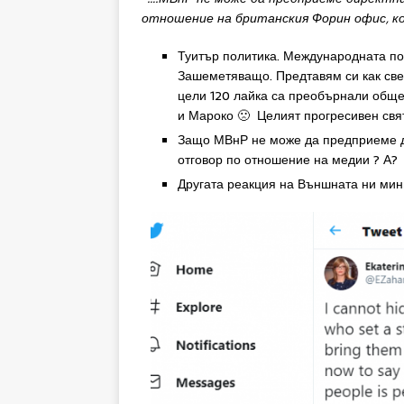
отношение на
британския
Форин
офис
,
к
Туитър политика. Международната пол
Зашеметяващо. Предтавям си как свет
цели 120 лайка са преобърнали обще
и Мароко 🙁 Целият прогресивен свят
Защо МВнР не може да предприеме д
отговор по отношение на медии ? А?
Другата реакция на Външната ни мини