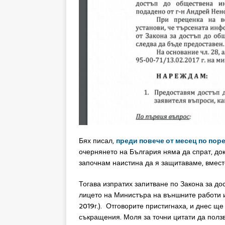
Бях писал,
преди повече от месец по пор
очернянето на България нямa да спрат, док
започнам наистина да я защитаваме, вместо
Тогава изпратих запитване по Закона за д
лицето на Министъра на външните работи 
2019г.). Отговорите пристигнаха, и днес ще
съкращения. Моля за точни цитати да полз