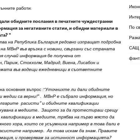
Икон
Вънните работи:
Инте
 дали обидните послания в печатните чуждестранни
По с
рмация за негативните статии, и обидни материали в
та? “
Разк
тв
а
на
Република
Българи
я
р
едовно
изпращат
подробна
САЩ 
е
на
МВнР
във
връзка
с
новини
,
свързани
със
страната
я случай
информация
бе
получена
от
фант
н
,
Париж
,
Стокхолм
,
Мадрид
,
Виена
,
Лисабон
и
емата
във
водещи
ежедневници
в
съответните
на основния въпрос :”У
точнихт
е
ли
да
ли
обидните
ни
медии
с
а
верни!” . МВнР е събрало информация, но
ългарите расисти” и обидните квалификации
икувана в медиите. Защото за да протестираш срещу
и квалификации в медиите, трябва на първо място да
ного хора, които се усъумниха например в това дали е
асистите например. Аз това искам да знам. Правите
мация, и проверявам за истинност информацията?