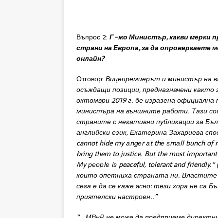
Въпрос 2:
Г
–
жо
Министър
,
какви
мерки
п
страни
на
Европа
,
за
да
опровергаете
м
онлайн
?
Отговор:
Вицепремиерът
и
м
инистър
на
осъждащ
и
позиции
,
предназначени как
то
о
ктомвр
и
201
9
г
.
бе
изразена
официална
м
инистъ
ра
на
външнит
е
раб
оти
.
Тази
со
с
траните
с
н
егат
ивни
публикации
за
Бъл
английски
език
,
Екатерина
Захариева
спо
cannot hide
my
аngеr аt
thе
ѕmаll
bunch
of
bring
them
to
justice
.
But
the
most
importan
My
реорlе
iѕ
peaceful
,
tolerant
and
friendly
.
“
които
опетниха
страната
ни
.
Властит
с
ег
а
е
да
се
каже
ясно
:
те
зи
х
ор
а
н
е
са
Бъ
приятелски
настроен..”
“….
МВнР
не
може
да
предприеме
директн