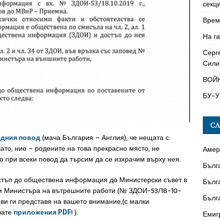
секци
Време
На га
Серг
Сили
ВОЙ
БУ-У
CA
едния повод
(мача България – Англия), че нещата с
ато, ние – родените на това прекрасно място, не
Амер
 при всеки повод да търсим да се изхрачим върху нея.
Бълг
остъп до обществена информация до Министерски съвет в
Бълг
и Министъра на вътрешните работи (№ ЗДОИ-53/18-10-
Бълг
 ви ги представя на вашето внимание,(с малки
вате
приложения PDF
! ).
Емиг