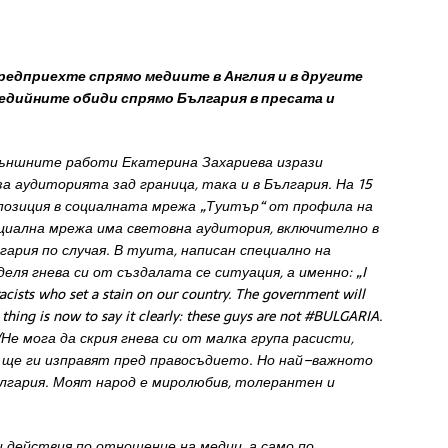
редприехте
спрямо
медиите
в
Англия
и в
другите
едийните
обиди
спрямо
България
в
пресата
и
външните
работ
и
Екатерина
Захариева
изрази
за
аудиторията
зад
граница
,
така
и
в
България
.
На
15
позиция
в
социалната
мрежа
„
Туитър
“
от
профил
а
на
циална
мреж
а
и
ма
све
тов
н
а
а
удитория
,
включител
но
в
гария
по
случая
.
В
туита
,
написан
специално
на
деля
гнева
си
от
създалата
се
ситуация
,
а
именно
:
„
I
racists
who
set
a
stain
on
our
country
.
The
government
will
t
thing
is
now
to
say
it
clearly
:
these
guys are
not
#
BULGARIA
.
(
Не
мога
да
скрия
гнева
си
от
малка
група
расисти
,
е
ще
ги
изправят
пред правосъдието
.
Но
най
–
важното
лгария
.
Моят
народ
е
миролюбив
,
толерантен
и
и
действия
по
отношение
на
медии
,
а
само
по