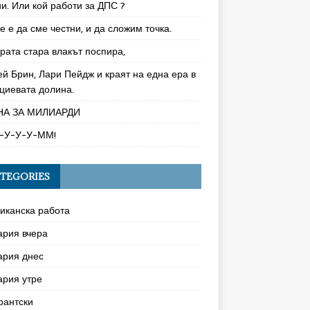
и. Или кой работи за ДПС ?
 е да сме честни, и да сложим точка.
рата стара влакът поспира,
ей Брин, Лари Пейдж и краят на една ера в
циевата долина.
НА ЗА МИЛИАРДИ
-У-У-У-ММ!
TEGORIES
иканска работа
ария вчера
ария днес
ария утре
рантски