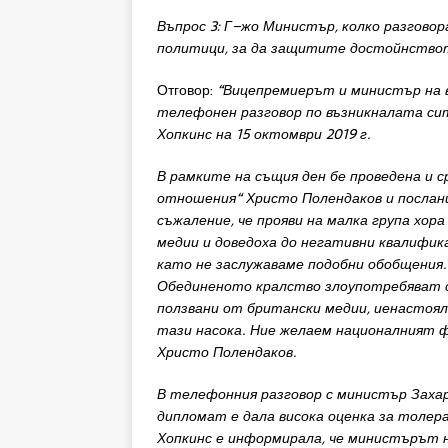
Въпрос 3: Г
–
жо
Министър
,
колко
разгово
политици
,
за
да
защитите
достойнств
Отговор:
“Вицепремиерът
и
м
и
нистър
на
телефонен
разгов
ор
по
възникналата си
Хопкинс
на
15
октомври
2019
г
.
В
рамките
н
а
същи
я
ден
бе
п
роведена
и
с
отношения
“
Христо
Полендаков
и
послан
съжаление
,
че
прояви
на
малка
група
хор
медии
и
доведоха
до
негативни
квали
ф
ик
к
ато
не
заслужаваме
подобн
и
обобщения
Обединеното
кралство
злоупотребяват
ползвани
от
британски
медии
,
иенастоя
тази
насока
.
Н
и
е
желаем
национални
ят
Христо
Полендаков
.
В
телефонн
и
я
разговор
с
министър
Заха
д
ипломат
е
дала
висока
оценка
за
толер
Х
опки
нс
е
информирала
,
че
министърът