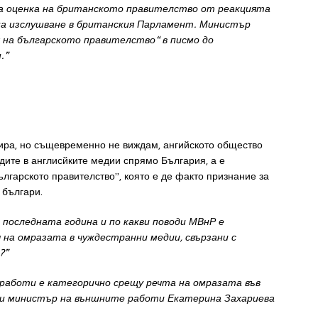
а
оц
енк
а
на
британското
правителство от
реакцията
н
а
из
слушва
не
в
б
ри
танския
Парламент
.
Министър
я
на
българското
правителство
“
в
писмо
до
н
.”
ира, но същевременно не виждам, ангийското общество
дите в англисйките медии спрямо България, а е
ългарското правителство”, която е де факто признание за
 българи.
а
последната
година
и
по
какви
поводи
МВнР
е
ч
на
омразата
в
чуждестранни
медии
,
свързани
с
?”
работи
е
категорич
но
срещу
ре
чта
на
омраза
та
във
и
ми
нистър
на
в
ънш
ните
работи
Екатерина
Захариева