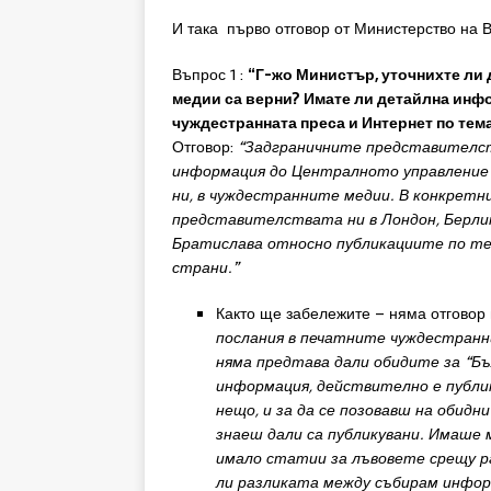
И така първо отговор от Министерство на 
Въпрос 1 :
“Г-жо Министър, уточнихте ли
медии са верни? Имате ли детайлна инфо
чуждестранната преса и Интернет по тема
Отговор:
“
Задграничните
предста
ви
телс
информация
до
Централното
управлени
ни
,
в
чуждестранните
медии
.
В
конкретни
представителствата
ни
в
Л
ондон
,
Берли
Братислава
относно
публикациите
по
т
страни
.”
Както ще забележите – няма отговор 
послан
ия
в
п
ечатните
чуждестран
няма предтава дали обидите за “Б
информация, действително е публ
нещо, и за да се позовавш на обидн
знаеш дали са публикувани. Имаше м
имало статии за лъвовете срещу р
ли разликата между събирам инфор