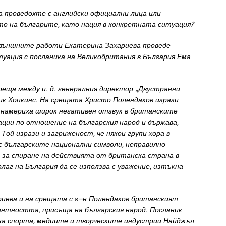
ра
проведохте
с
английски
официални
лица
или
ото
на
българите
,
като нация
в
конкретната
ситуация
?
външните
работ
и
Екатерина
Захариева
проведе
туация
с
послан
ика
н
а
Великобритания
в
България
Ема
реща
между
и
.
д
.
генералния
директор
„
Двустранни
ик
Хопкинс
.
На
срещата
Христо
Полендаков
изрази
а
намериха
широк
негативен
отзвук
в
британските
ации
по
отношение
на
българския
народ
и
държава
,
.
Т
о
й
израз
и
и
загриженост
,
че
някои
групи
хора
в
с
българските
на
ци
онални
символи
,
неправилно
л
за
спиране
на
действията
от
британска
страна
в
флаг
на
Бълга
ри
я
да
с
е
използва
с
уважение
,
изтъкна
рие
ва
и н
а
срещата
с
г
–
н
Полендаков
британския
т
антността
,
присъ
ща
н
а
българск
ия
народ
.
Посланик
на
спорта
,
медиите
и
творческите
индустрии
Найджъл