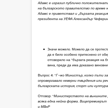
Адамс
е
и
зразил
публично
положителна
т
на
българското
правителство
по
време
Адамс
е
прив
етствал
и
„
бързата
реакци
президента
на УЕФА
Александър
Чефери
Значи можело. Можело да се протест
да е било особено притеснено от оби
отговорило на “бързата реакция на б
вина, преди да има доказано виновни
Въпрос 4: “
Г
–
жо
Министър
,
колко
пъти
з
опровергавало
неверни
твърдения
или
ре
българската
история
,
спорт
или
култура
Отговор: “
Министерството
н
а
външни
те
всяка
една
нейна
форма
.
Вицепремиерът
и
МВнР