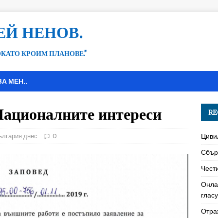
ЕЙ НЕНОВ.
ДОКАТО КРОИМ ПЛАНОВЕ."
ЗА МЕН..
Националните интереси
RE
ългария днес
0
Циви
Сбър
Чест
Онла
глас
Отра