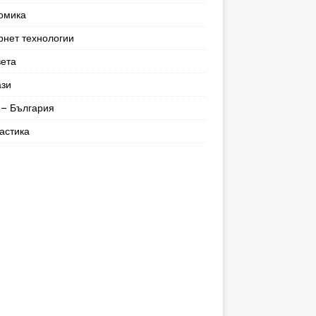
омика
рнет технологии
вета
ази
– България
астика