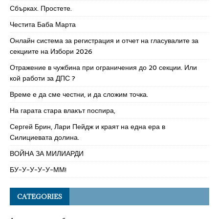
Сбърках. Простете.
Честита Баба Марта
Онлайн система за регистрация и отчет на гласувалите за
секциите на Избори 2026
Отражение в чужбина при ограничения до 20 секции. Или
кой работи за ДПС ?
Време е да сме честни, и да сложим точка.
На гарата стара влакът поспира,
Сергей Брин, Лари Пейдж и краят на една ера в
Силициевата долина.
ВОЙНА ЗА МИЛИАРДИ
БУ-У-У-У-У-ММ!
CATEGORIES