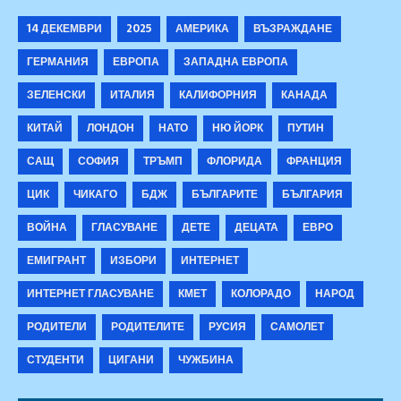
14 ДЕКЕМВРИ
2025
АМЕРИКА
ВЪЗРАЖДАНЕ
ГЕРМАНИЯ
ЕВРОПА
ЗАПАДНА ЕВРОПА
ЗЕЛЕНСКИ
ИТАЛИЯ
КАЛИФОРНИЯ
КАНАДА
КИТАЙ
ЛОНДОН
НАТО
НЮ ЙОРК
ПУТИН
САЩ
СОФИЯ
ТРЪМП
ФЛОРИДА
ФРАНЦИЯ
ЦИК
ЧИКАГО
БДЖ
БЪЛГАРИТЕ
БЪЛГАРИЯ
ВОЙНА
ГЛАСУВАНЕ
ДЕТЕ
ДЕЦАТА
ЕВРО
ЕМИГРАНТ
ИЗБОРИ
ИНТЕРНЕТ
ИНТЕРНЕТ ГЛАСУВАНЕ
КМЕТ
КОЛОРАДО
НАРОД
РОДИТЕЛИ
РОДИТЕЛИТЕ
РУСИЯ
САМОЛЕТ
СТУДЕНТИ
ЦИГАНИ
ЧУЖБИНА