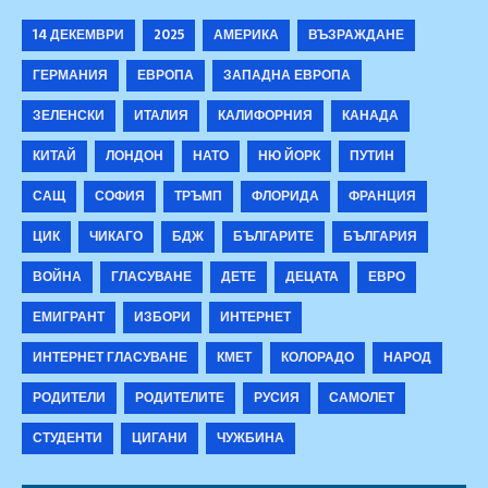
14 ДЕКЕМВРИ
2025
АМЕРИКА
ВЪЗРАЖДАНЕ
ГЕРМАНИЯ
ЕВРОПА
ЗАПАДНА ЕВРОПА
ЗЕЛЕНСКИ
ИТАЛИЯ
КАЛИФОРНИЯ
КАНАДА
КИТАЙ
ЛОНДОН
НАТО
НЮ ЙОРК
ПУТИН
САЩ
СОФИЯ
ТРЪМП
ФЛОРИДА
ФРАНЦИЯ
ЦИК
ЧИКАГО
БДЖ
БЪЛГАРИТЕ
БЪЛГАРИЯ
ВОЙНА
ГЛАСУВАНЕ
ДЕТЕ
ДЕЦАТА
ЕВРО
ЕМИГРАНТ
ИЗБОРИ
ИНТЕРНЕТ
ИНТЕРНЕТ ГЛАСУВАНЕ
КМЕТ
КОЛОРАДО
НАРОД
РОДИТЕЛИ
РОДИТЕЛИТЕ
РУСИЯ
САМОЛЕТ
СТУДЕНТИ
ЦИГАНИ
ЧУЖБИНА