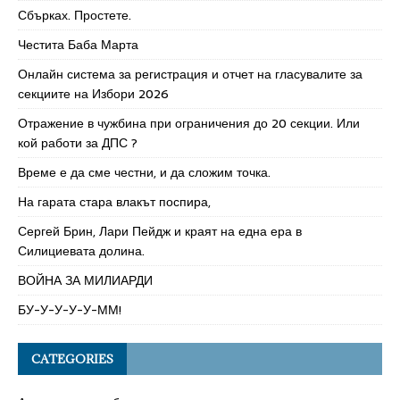
Сбърках. Простете.
Честита Баба Марта
Онлайн система за регистрация и отчет на гласувалите за
секциите на Избори 2026
Отражение в чужбина при ограничения до 20 секции. Или
кой работи за ДПС ?
Време е да сме честни, и да сложим точка.
На гарата стара влакът поспира,
Сергей Брин, Лари Пейдж и краят на една ера в
Силициевата долина.
ВОЙНА ЗА МИЛИАРДИ
БУ-У-У-У-У-ММ!
CATEGORIES