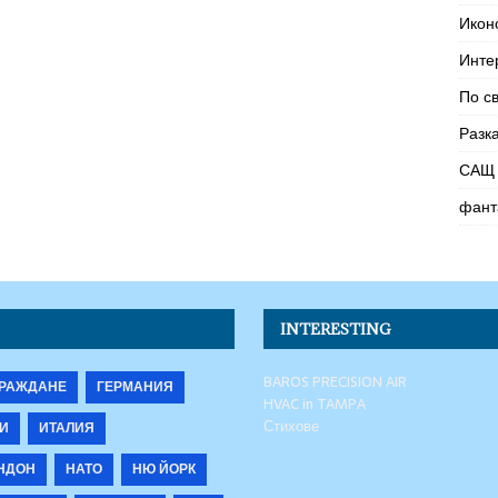
Икон
Инте
По с
Разк
САЩ 
фант
INTERESTING
BAROS PRECISION AIR
РАЖДАНЕ
ГЕРМАНИЯ
HVAC in TAMPA
Стихове
И
ИТАЛИЯ
НДОН
НАТО
НЮ ЙОРК