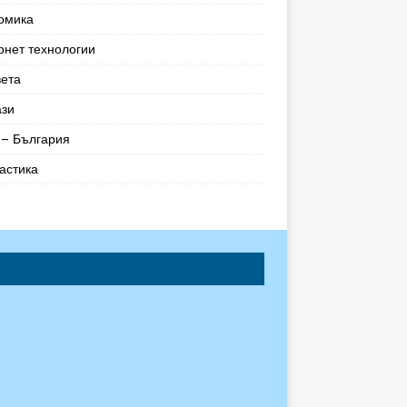
омика
рнет технологии
вета
ази
– България
астика