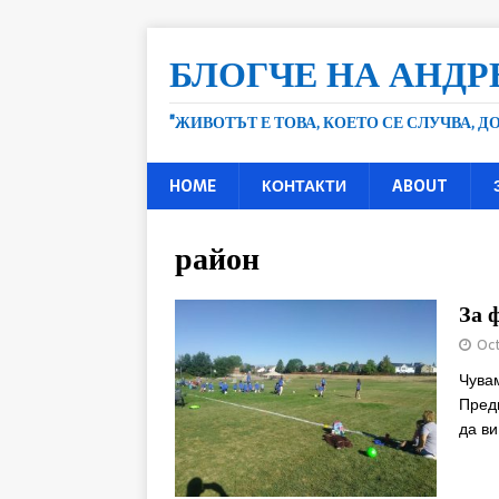
БЛОГЧЕ НА АНДР
"ЖИВОТЪТ Е ТОВА, КОЕТО СЕ СЛУЧВА, 
HOME
КОНТАКТИ
ABOUT
район
За 
Oct
Чувам
Преди
да в