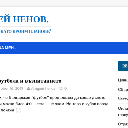
ЕЙ НЕНОВ.
ДОКАТО КРОИМ ПЛАНОВЕ."
ЗА МЕН..
RE
футбола и възпитанието
Циви
ober 16, 2019
Андрей Ненов
0
Сбър
, че българския “футбол” продължава да копае дъното.
Чест
 малко било 4:0 – сега – не знам. Но това е хубав повод
Онла
и покажа
[…]
глас
Отра