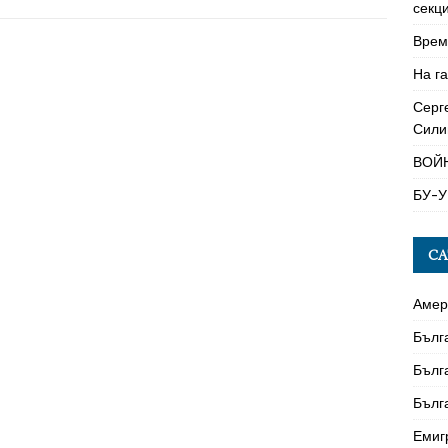
секци
Време
На га
Серг
Сили
ВОЙ
БУ-У
CA
Амер
Бълг
Бълг
Бълг
Емиг