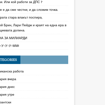
и. Или кой работи за ДПС ?
 е да сме честни, и да сложим точка.
рата стара влакът поспира,
ей Брин, Лари Пейдж и краят на една ера в
циевата долина.
НА ЗА МИЛИАРДИ
-У-У-У-ММ!
TEGORIES
иканска работа
ария вчера
ария днес
ария утре
рантски