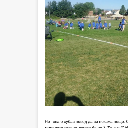
Но това е хубав повод да ви покажа нещо. 
миналата година, когато бе на 3. Та, тук (