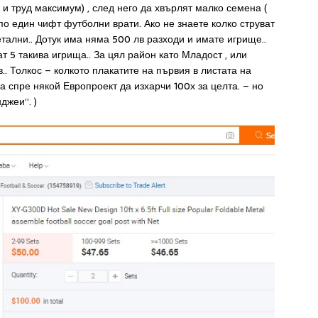
 и труд максимум) , след него да хвърлят малко семена (
 по един чифт футболни врати. Ако не знаете колко струват
етални.. Дотук има няма 500 лв разходи и имате игрище..
ат 5 такива игрища.. За цял район като Младост , или
.. Толкос – колкото плакатите на първия в листата на
да спре някой Европроект да изхарчи 100х за целта. – но
джеи”. )