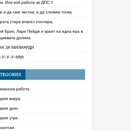
и. Или кой работи за ДПС ?
 е да сме честни, и да сложим точка.
рата стара влакът поспира,
ей Брин, Лари Пейдж и краят на една ера в
циевата долина.
НА ЗА МИЛИАРДИ
-У-У-У-ММ!
TEGORIES
иканска работа
ария вчера
ария днес
ария утре
рантски