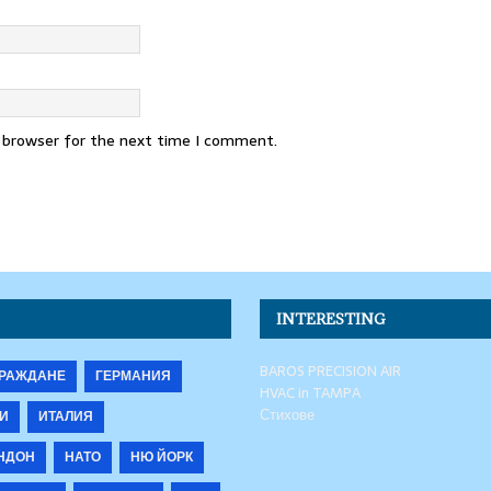
s browser for the next time I comment.
INTERESTING
BAROS PRECISION AIR
РАЖДАНЕ
ГЕРМАНИЯ
HVAC in TAMPA
Стихове
И
ИТАЛИЯ
НДОН
НАТО
НЮ ЙОРК