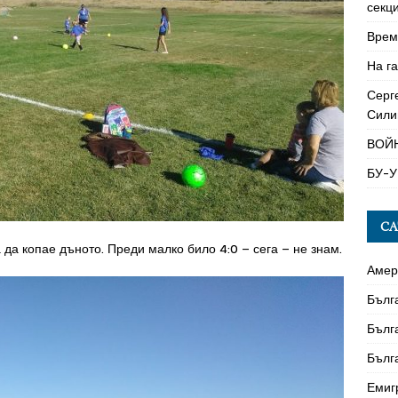
секци
Време
На га
Серг
Сили
ВОЙ
БУ-У
CA
да копае дъното. Преди малко било 4:0 – сега – не знам.
Амер
Бълг
Бълг
Бълг
Емиг