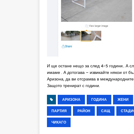
И ще остане нещо за след 4-5 години.. А с
имаме . А дотогава – извикайте някои от б
Аризона, да ви отсрамва в международните
Защото тренират с години.
АРИЗОНА
ГОДИНА
ЖЕНИ
ПАРТИЯ
РАЙОН
САЩ
СТАДИ
ЧИКАГО