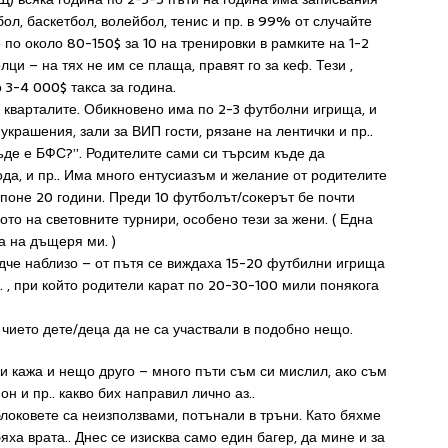
ол, баскетбол, волейбол, тенис и пр. в 99% от случайте
по около 80-150$ за 10 на тренировки в рамките на 1-2
и – на тях не им се плаща, правят го за кеф. Тези ,
о 3-4 000$ такса за година.
 кварталите. Обикновено има по 2-3 футболни игрища, и
украшения, зали за ВИП гости, рязане на лентички и пр..
ъде е БФС?”. Родителите сами си търсим къде да
ода, и пр.. Има много ентусиазъм и желание от родителите
т поне 20 години. Преди 10 футболът/сокерът бе почти
ото на световните турнири, особено тези за жени. ( Една
а на дъщеря ми. )
че наблизо – от пътя се виждаха 15-20 футбилни игрища
е.. , при който родители карат по 20-30-100 мили понякога
 чието дете/деца да не са участвали в подобно нещо.
и кажа и нещо друго – много пъти съм си мислил, ако съм
н и пр.. какво бих направил лично аз..
локовете са неизползвами, потънали в тръни. Като бяхме
яха врата.. Днес се изисква само един багер, да мине и за