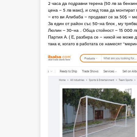
2 часа да подравни терена (50 лв за бензин
цена – 5 лв макс), и след това да монтират
– ето ви Алибаба – продават се за 50$ – м
За един от район със 50-на блок , му трябв
Люлин – 30-на .. Обща стойност – 15 000 лв
Партия А. ( Е, разбира се – никой не може 
така е, когато в работата се намесят “мерин