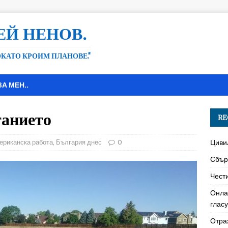
ЕЙ НЕНОВ.
ДОКАТО КРОИМ ПЛАНОВЕ."
ЗА МЕН..
танието
RE
ериканска работа
,
България днес
0
Циви
Сбър
Чест
Онла
глас
Отра