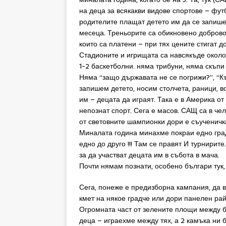
на деца за всякакви видове спортове – футб
родителите плащат детето им да се запише 
месеца. Треньорите са обикновено доброволц
които са платени – при тях цените стигат д
Стадионите и игрищата са навсякъде около
1-2 баскетболни. няма трибуни, няма скъпи 
Няма “защо държавата не се погрижи?”, “К
запишем детето, носим столчета, раници, в
им – децата да играят. Така е в Америка о
непознат спорт. Сега е масов. САЩ са в чел
от световните шампионки дори е съученичк
Миналата година минахме покраи едно град
едно до друго !!! Там се правят И турнирит
за да участват децата им в събота в мача.
Почти нямам познати, особено българи тук,
Сега, понеже е предизборна кампания, да в
кмет на някое градче или дори панелен райо
Огромната част от зелените площи между б
деца – играехме между тях, а 2 камъка ни б