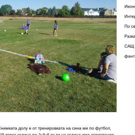
Икон
Инте
По с
Разк
САЩ 
фант
Снимката долу е от тренировката на сина ми по футбол,
САЩ) всяка година по 2-3-5 пъти на година има записвания