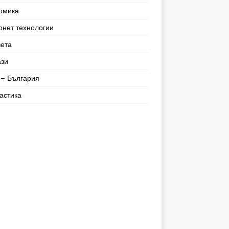
омика
рнет технологии
вета
ази
– България
астика