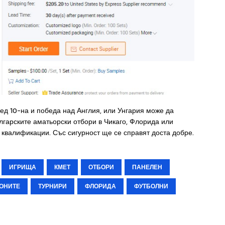
лед 10-на и победа над Англия, или Унгария може да
ългарските аматьорски отбори в Чикаго, Флорида или
 квалификации. Със сигурност ще се справят доста добре.
ИГРИЩА
КМЕТ
ОТБОРИ
ПАНЕЛЕН
ОНИТЕ
ТУРНИРИ
ФЛОРИДА
ФУТБОЛНИ