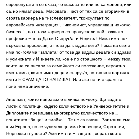
евродепутати и се оказа, че масово те или не са женени, или
са, но нямат деца. Масовата , част от тях са се вторачили в
своята кариера на “изследовател”, “консултант по
европейската интеграция”, “икономист, управляващ няколко
бизнеса” , но в тази кариера са пропуснали най-важната
професия – това Да си Съпруг/а и Родител! Нима има по-
върховна професия, от това да гледаш дете? Нима на света
има по-голяма “заплата” от това да видиш децата си здрави
и усмихнати ? И знаете ли, кое е по страшното – между тези,
които не са писали за семейното си положение, вероятно
има такива, които имат деца и съпруг/а, но тях или партията
им ги Е СРАМ ДА ГО НАПИШАТ. Или ако не ги е срам, то
поне няма значение.
Анализът, който направих е в линка по-долу. Ще видите
листи с политици, където количеството на Университетите и
Дипломите превишава многократно количеството на …
понятията “баща” и “майка” . Те не са важни. Запътили сме
към Европа, но се чудим защо има Конвенции, Стратегии,
Норвежки глупости? Ами има ги – защото , хората които