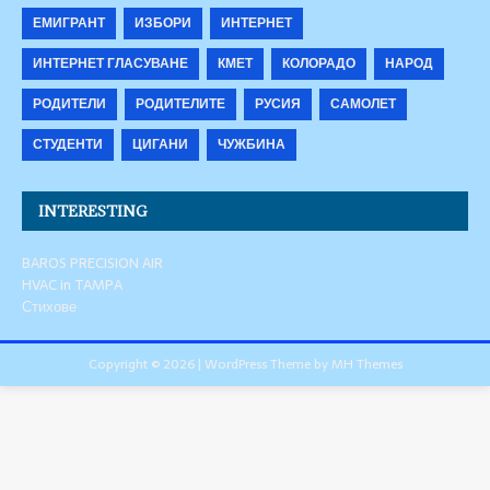
ЕМИГРАНТ
ИЗБОРИ
ИНТЕРНЕТ
ИНТЕРНЕТ ГЛАСУВАНЕ
КМЕТ
КОЛОРАДО
НАРОД
РОДИТЕЛИ
РОДИТЕЛИТЕ
РУСИЯ
САМОЛЕТ
СТУДЕНТИ
ЦИГАНИ
ЧУЖБИНА
INTERESTING
BAROS PRECISION AIR
HVAC in TAMPA
Стихове
Copyright © 2026 | WordPress Theme by
MH Themes