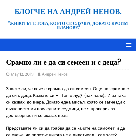
БЛОГЧЕ НА АНДРЕЙ НЕНОВ.
"ЖИВОТЪТ Е ТОВА, КОЕТО СЕ СЛУЧВА, ДОКАТО КРОИМ
ПЛАНОВЕ."
Срамно ли е да си семеен и с деца?
May 12, 2019
Андрей Ненов
Знаете ли, че вече е срамно да си семеен. Още по-срамно е
да си с деца. Казвате си – “Тоя е луд?”(пак нали).. И аз така
си казвах, до вчера. Докато една мисъл, която се загнезди с
съзнанието ми последните седмици, не я проверих за
достоверност и се оказах прав.
Представяте ли си да трябва да се качите на самолет, и да
се окаже, че пилотът никога не е пилотирал …самолет?