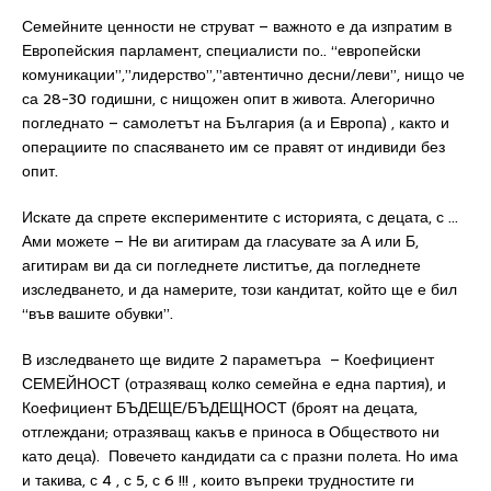
Семейните ценности не струват – важното е да изпратим в
Европейския парламент, специалисти по.. “европейски
комуникации”,”лидерство”,”автентично десни/леви”, нищо че
са 28-30 годишни, с нищожен опит в живота. Алегорично
погледнато – самолетът на България (а и Европа) , както и
операциите по спасяването им се правят от индивиди без
опит.
Искате да спрете експериментите с историята, с децата, с …
Ами можете – Не ви агитирам да гласувате за А или Б,
агитирам ви да си погледнете листитъе, да погледнете
изследването, и да намерите, този кандитат, който ще е бил
“във вашите обувки”.
В изследването ще видите 2 параметъра – Коефициент
СЕМЕЙНОСТ (отразяващ колко семейна е една партия), и
Коефициент БЪДЕЩЕ/БЪДЕЩНОСТ (броят на децата,
отглеждани; отразяващ какъв е приноса в Обществото ни
като деца). Повечето кандидати са с празни полета. Но има
и такива, с 4 , с 5, с 6 !!! , които въпреки трудностите ги