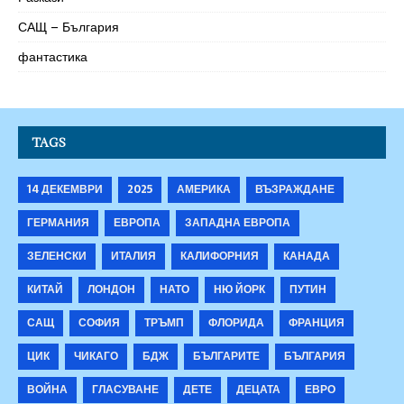
САЩ – България
фантастика
TAGS
14 ДЕКЕМВРИ
2025
АМЕРИКА
ВЪЗРАЖДАНЕ
ГЕРМАНИЯ
ЕВРОПА
ЗАПАДНА ЕВРОПА
ЗЕЛЕНСКИ
ИТАЛИЯ
КАЛИФОРНИЯ
КАНАДА
КИТАЙ
ЛОНДОН
НАТО
НЮ ЙОРК
ПУТИН
САЩ
СОФИЯ
ТРЪМП
ФЛОРИДА
ФРАНЦИЯ
ЦИК
ЧИКАГО
БДЖ
БЪЛГАРИТЕ
БЪЛГАРИЯ
ВОЙНА
ГЛАСУВАНЕ
ДЕТЕ
ДЕЦАТА
ЕВРО