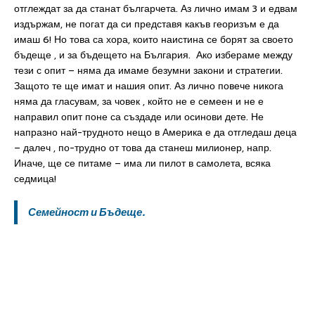
отглеждат за да станат българчета. Аз лично имам 3 и едвам
издържам, не погат да си представя какъв георизъм е да
имаш 6! Но това са хора, които наистина се борят за своето
бъдеще , и за бъдещето на България. Ако избераме между
тези с опит – няма да имаме безумни закони и стратегии.
Защото те ще имат и нашия опит. Аз лично повече никога
няма да гласувам, за човек , който не е семеен и не е
направил опит поне са създаде или осинови дете. Не
напразно най-трудното нещо в Америка е да отгледаш деца
– далеч , по-трудно от това да станеш милионер, напр.
Иначе, ще се питаме – има ли пилот в самолета, всяка
седмица!
Семейност и Бъдеще.