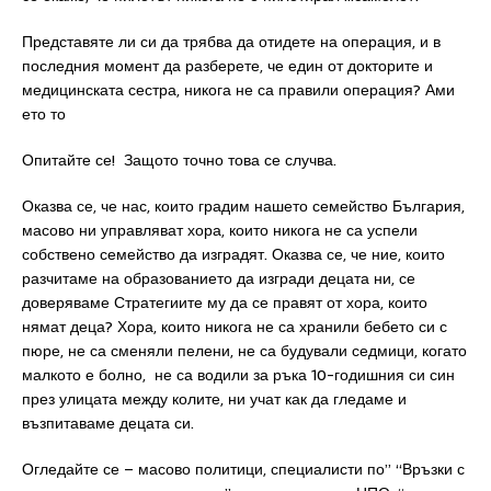
Представяте ли си да трябва да отидете на операция, и в
последния момент да разберете, че един от докторите и
медицинската сестра, никога не са правили операция? Ами
ето то
Опитайте се! Защото точно това се случва.
Оказва се, че нас, които градим нашето семейство България,
масово ни управляват хора, които никога не са успели
собствено семейство да изградят. Оказва се, че ние, които
разчитаме на образованието да изгради децата ни, се
доверяваме Стратегиите му да се правят от хора, които
нямат деца? Хора, които никога не са хранили бебето си с
пюре, не са сменяли пелени, не са будували седмици, когато
малкото е болно, не са водили за ръка 10-годишния си син
през улицата между колите, ни учат как да гледаме и
възпитаваме децата си.
Огледайте се – масово политици, специалисти по” “Връзки с