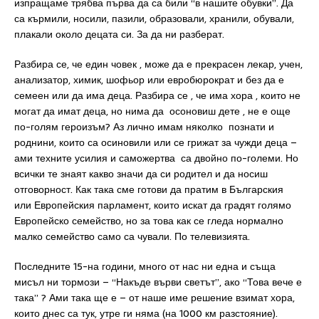
изпращаме трябва първа да са били “в нашите обувки”. Да
са кърмили, носили, пазили, образовали, хранили, обували,
плакали около децата си. За да ни разберат.
Разбира се, че един човек , може да е прекрасен лекар, учен,
анализатор, химик, шофьор или евробюрократ и без да е
семеен или да има деца. Разбира се , че има хора , които не
могат да имат деца, но нима да осоновиш дете , не е още
по-голям героизъм? Аз лично имам няколко познати и
роднини, които са осиновили или се грижат за чужди деца –
ами техните усилия и саможертва са двойно по-големи. Но
всички те знаят какво значи да си родител и да носиш
отговорност. Как така сме готови да пратим в Българския
или Европейския парламент, които искат да градят голямо
Европейско семейство, но за това как се гледа нормално
малко семейство само са чували. По телевизията.
Последните 15-на години, много от нас ни една и съща
мисъл ни тормози – “Накъде върви светът”, ако “Това вече е
така” ? Ами така ще е – от наше име решение взимат хора,
които днес са тук, утре ги няма (на 1000 км разстояние).