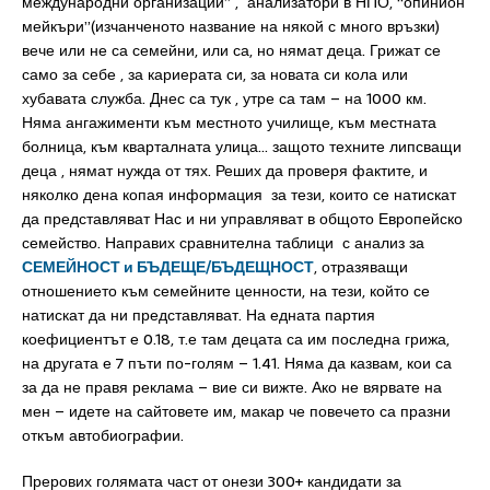
международни организации” , анализатори в НПО, “опинион
мейкъри”(изчанченото название на някой с много връзки)
вече или не са семейни, или са, но нямат деца. Грижат се
само за себе , за кариерата си, за новата си кола или
хубавата служба. Днес са тук , утре са там – на 1000 км.
Няма ангажименти към местното училище, към местната
болница, към кварталната улица… защото техните липсващи
деца , нямат нужда от тях. Реших да проверя фактите, и
няколко дена копая информация за тези, които се натискат
да представляват Нас и ни управляват в общото Европейско
семейство. Направих сравнителна таблици с анализ за
СЕМЕЙНОСТ и БЪДЕЩЕ/БЪДЕЩНОСТ
, отразяващи
отношението към семейните ценности, на тези, който се
натискат да ни представляват. На едната партия
коефициентът е 0.18, т.е там децата са им последна грижа,
на другата е 7 пъти по-голям – 1.41. Няма да казвам, кои са
за да не правя реклама – вие си вижте. Ако не вярвате на
мен – идете на сайтовете им, макар че повечето са празни
откъм автобиографии.
Прерових голямата част от онези 300+ кандидати за