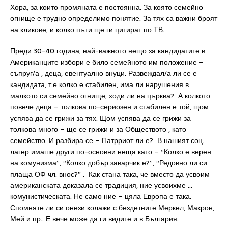
Хора, за които промяната е постоянна. За която семейно
огнище е трудно определимо понятие. За тях са важни броят
на кликове, и колко пъти ще ги цитират по ТВ.
Преди 30-40 година, най-важното нещо за кандидатите в
Американците избори е било семейното им положение –
съпруг/а , деца, евентуално внуци. Развеждал/а ли се е
кандидата, т.е колко е стабилен, има ли нарушения в
малкото си семейно огнище, ходи ли на църква? А колкото
повече деца – толкова по-сериозен и стабилен е той, щом
успява да се грижи за тях. Щом успява да се грижи за
толкова много – ще се грижи и за Обществото , като
семейство. И разбира се – Патрриот ли е? В нашият соц.
лагер имаше други по-основни неща като – “Колко е верен
на комунизма”, “Колко добър заварчик е?”, “Редовно ли си
плаща ОФ чл. внос?” . Как стана така, че вместо да усвоим
американската доказала се традиция, ние усвоихме …
комунистическата. Не само ние – цяла Европа е така.
Спомняте ли си онези колажи с бездетните Меркел, Макрон,
Мей и пр.. Е вече може да ги видите и в България.